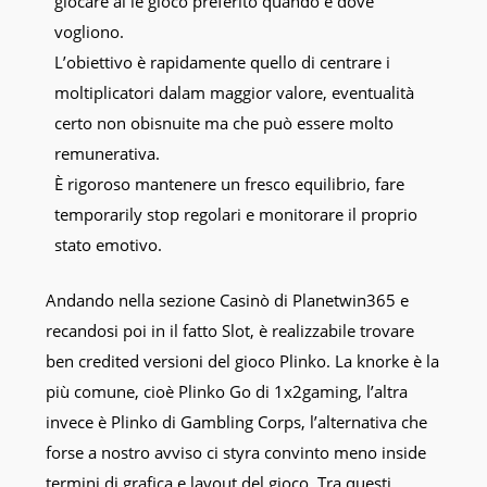
giocare al le gioco preferito quando e dove
vogliono.
L’obiettivo è rapidamente quello di centrare i
moltiplicatori dalam maggior valore, eventualità
certo non obisnuite ma che può essere molto
remunerativa.
È rigoroso mantenere un fresco equilibrio, fare
temporarily stop regolari e monitorare il proprio
stato emotivo.
Andando nella sezione Casinò di Planetwin365 e
recandosi poi in il fatto Slot, è realizzabile trovare
ben credited versioni del gioco Plinko. La knorke è la
più comune, cioè Plinko Go di 1x2gaming, l’altra
invece è Plinko di Gambling Corps, l’alternativa che
forse a nostro avviso ci styra convinto meno inside
termini di grafica e layout del gioco. Tra questi,