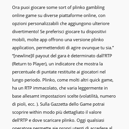
Ora puoi giocare some sort of plinko gambling
online game su diverse piattaforme online, con
opzioni personalizzabili che aggiungono ulteriore
divertimento! Se preferisci giocare tu dispositivi
mobili, molte app offrono una versione plinko
application, permettendoti di agire ovunque tu sia.”
“[newline]Il payout del gara è determinato dall’RTP
(Return to Player), un indicatore che mostra la
percentuale di puntate restituite ai giocatori nel
lungo periodo. Plinko, come molti altri quick game,
ha un RTP immacolato, che varia leggermente in
base allesamt impostazioni scelte (volatilità, numero
di pioli, ecc. ). Sulla Gazzetta dello Game potrai
scoprire within modo più dettagliato il valore
dell’RTP e dove scaricare plinko. Oggi qualsiasi
operatore permette aje propri utenti di accedere al