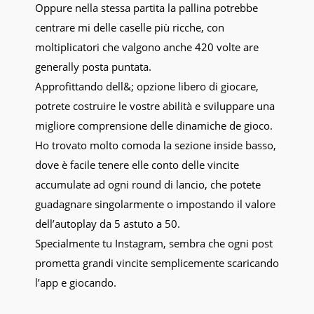
Oppure nella stessa partita la pallina potrebbe
centrare mi delle caselle più ricche, con
moltiplicatori che valgono anche 420 volte are
generally posta puntata.
Approfittando dell&; opzione libero di giocare,
potrete costruire le vostre abilità e sviluppare una
migliore comprensione delle dinamiche de gioco.
Ho trovato molto comoda la sezione inside basso,
dove è facile tenere elle conto delle vincite
accumulate ad ogni round di lancio, che potete
guadagnare singolarmente o impostando il valore
dell’autoplay da 5 astuto a 50.
Specialmente tu Instagram, sembra che ogni post
prometta grandi vincite semplicemente scaricando
l’app e giocando.