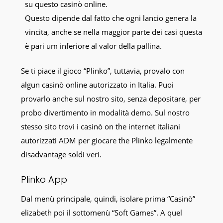
su questo casinò online.
Questo dipende dal fatto che ogni lancio genera la
vincita, anche se nella maggior parte dei casi questa
è pari um inferiore al valor della pallina.
Se ti piace il gioco “Plinko”, tuttavia, provalo con
algun casinò online autorizzato in Italia. Puoi
provarlo anche sul nostro sito, senza depositare, per
probo divertimento in modalità demo. Sul nostro
stesso sito trovi i casinò on the internet italiani
autorizzati ADM per giocare the Plinko legalmente
disadvantage soldi veri.
Plinko App
Dal menù principale, quindi, isolare prima “Casinò”
elizabeth poi il sottomenù “Soft Games”. A quel