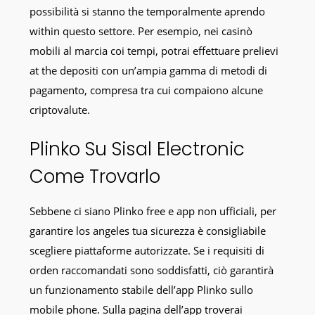
possibilità si stanno the temporalmente aprendo
within questo settore. Per esempio, nei casinò
mobili al marcia coi tempi, potrai effettuare prelievi
at the depositi con un’ampia gamma di metodi di
pagamento, compresa tra cui compaiono alcune
criptovalute.
Plinko Su Sisal Electronic
Come Trovarlo
Sebbene ci siano Plinko free e app non ufficiali, per
garantire los angeles tua sicurezza è consigliabile
scegliere piattaforme autorizzate. Se i requisiti di
orden raccomandati sono soddisfatti, ciò garantirà
un funzionamento stabile dell’app Plinko sullo
mobile phone. Sulla pagina dell’app troverai