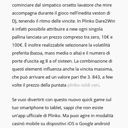
cominciare dal simpatico orsetto lavatore che mire
accompagna durante il gioco nell’inedita veston di
DJ, tenendo il ritmo delle vincite. In Plinko Dare2Win
è infatti possibile attribuire a new ogni singola
pallina lanciata un prezzo compreso tra zero, 10€ e
100€. È inoltre realizzabile selezionare la volatilità
preferita (bassa, mass media o alta) e il numero di
porte d’uscita ag 8 a of sixteen. La combinazione di
questi elementi influenza anche la vincita massima,
che può arrivare ad un valore pari the 3. 843, a few
volte il prezzo della puntata
plinko soldi veri
.
Se vuoi divertirti con questo nuovo quick game sul
tuo smartphone to tablet, sappi che non esiste
un’app ufficiale di Plinko. Ma puoi agire in modalità
casinò mobile su dispositivi iOS o Google android