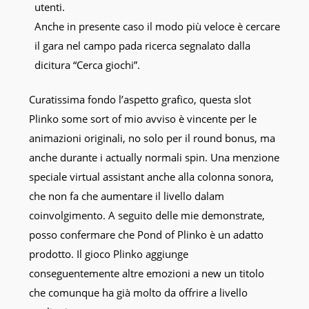
utenti.
Anche in presente caso il modo più veloce è cercare
il gara nel campo pada ricerca segnalato dalla
dicitura “Cerca giochi”.
Curatissima fondo l’aspetto grafico, questa slot
Plinko some sort of mio avviso è vincente per le
animazioni originali, no solo per il round bonus, ma
anche durante i actually normali spin. Una menzione
speciale virtual assistant anche alla colonna sonora,
che non fa che aumentare il livello dalam
coinvolgimento. A seguito delle mie demonstrate,
posso confermare che Pond of Plinko è un adatto
prodotto. Il gioco Plinko aggiunge
conseguentemente altre emozioni a new un titolo
che comunque ha già molto da offrire a livello