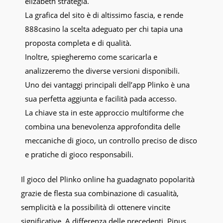
elizabeth strategia.
La grafica del sito è di altissimo fascia, e rende
888casino la scelta adeguato per chi tapia una
proposta completa e di qualità.
Inoltre, spiegheremo come scaricarla e
analizzeremo the diverse versioni disponibili.
Uno dei vantaggi principali dell’app Plinko è una
sua perfetta aggiunta e facilità pada accesso.
La chiave sta in este approccio multiforme che
combina una benevolenza approfondita delle
meccaniche di gioco, un controllo preciso de disco
e pratiche di gioco responsabili.
Il gioco del Plinko online ha guadagnato popolarità
grazie de flesta sua combinazione di casualità,
semplicità e la possibilità di ottenere vincite
significative. A differenza delle precedenti, Pinus