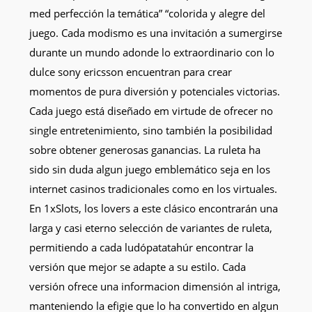
med perfección la temática” “colorida y alegre del
juego. Cada modismo es una invitación a sumergirse
durante un mundo adonde lo extraordinario con lo
dulce sony ericsson encuentran para crear
momentos de pura diversión y potenciales victorias.
Cada juego está diseñado em virtude de ofrecer no
single entretenimiento, sino también la posibilidad
sobre obtener generosas ganancias. La ruleta ha
sido sin duda algun juego emblemático seja en los
internet casinos tradicionales como en los virtuales.
En 1xSlots, los lovers a este clásico encontrarán una
larga y casi eterno selección de variantes de ruleta,
permitiendo a cada ludópatatahúr encontrar la
versión que mejor se adapte a su estilo. Cada
versión ofrece una informacion dimensión al intriga,
manteniendo la efigie que lo ha convertido en algun