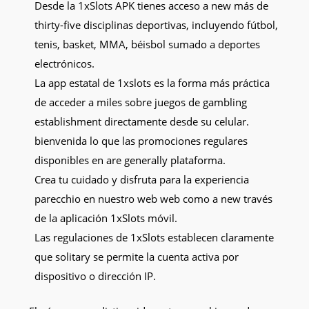
Desde la 1xSlots APK tienes acceso a new más de
thirty-five disciplinas deportivas, incluyendo fútbol,
tenis, basket, MMA, béisbol sumado a deportes
electrónicos.
La app estatal de 1xslots es la forma más práctica
de acceder a miles sobre juegos de gambling
establishment directamente desde su celular.
bienvenida lo que las promociones regulares
disponibles en are generally plataforma.
Crea tu cuidado y disfruta para la experiencia
parecchio en nuestro web web como a new través
de la aplicación 1xSlots móvil.
Las regulaciones de 1xSlots establecen claramente
que solitary se permite la cuenta activa por
dispositivo o dirección IP.