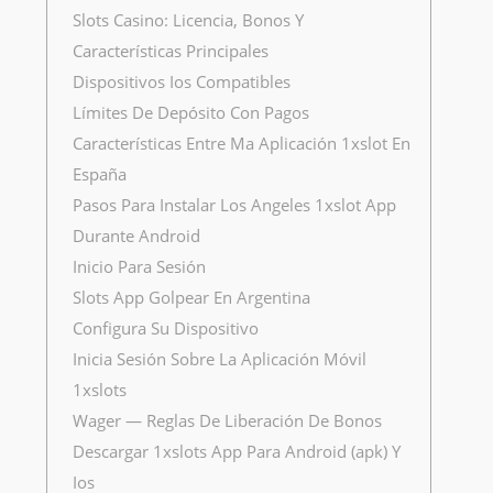
Slots Casino: Licencia, Bonos Y
Características Principales
Dispositivos Ios Compatibles
Límites De Depósito Con Pagos
Características Entre Ma Aplicación 1xslot En
España
Pasos Para Instalar Los Angeles 1xslot App
Durante Android
Inicio Para Sesión
Slots App Golpear En Argentina
Configura Su Dispositivo
Inicia Sesión Sobre La Aplicación Móvil
1xslots
Wager — Reglas De Liberación De Bonos
Descargar 1xslots App Para Android (apk) Y
Ios