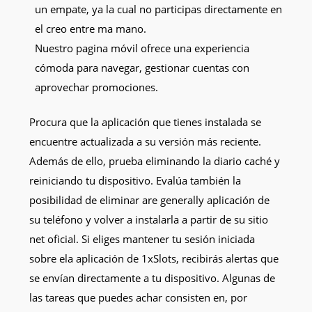
un empate, ya la cual no participas directamente en
el creo entre ma mano.
Nuestro pagina móvil ofrece una experiencia
cómoda para navegar, gestionar cuentas con
aprovechar promociones.
Procura que la aplicación que tienes instalada se
encuentre actualizada a su versión más reciente.
Además de ello, prueba eliminando la diario caché y
reiniciando tu dispositivo. Evalúa también la
posibilidad de eliminar are generally aplicación de
su teléfono y volver a instalarla a partir de su sitio
net oficial. Si eliges mantener tu sesión iniciada
sobre ela aplicación de 1xSlots, recibirás alertas que
se envían directamente a tu dispositivo. Algunas de
las tareas que puedes achar consisten en, por