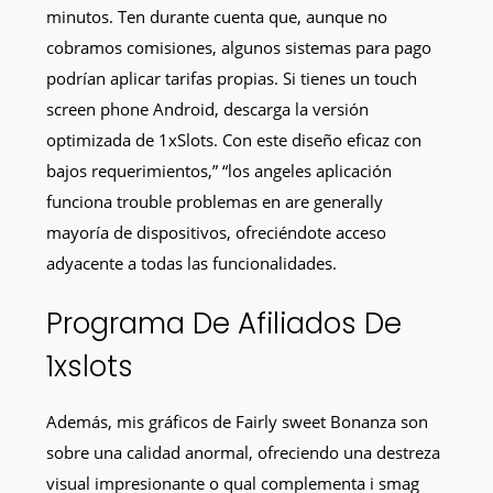
minutos. Ten durante cuenta que, aunque no
cobramos comisiones, algunos sistemas para pago
podrían aplicar tarifas propias. Si tienes un touch
screen phone Android, descarga la versión
optimizada de 1xSlots. Con este diseño eficaz con
bajos requerimientos,” “los angeles aplicación
funciona trouble problemas en are generally
mayoría de dispositivos, ofreciéndote acceso
adyacente a todas las funcionalidades.
Programa De Afiliados De
1xslots
Además, mis gráficos de Fairly sweet Bonanza son
sobre una calidad anormal, ofreciendo una destreza
visual impresionante o qual complementa i smag