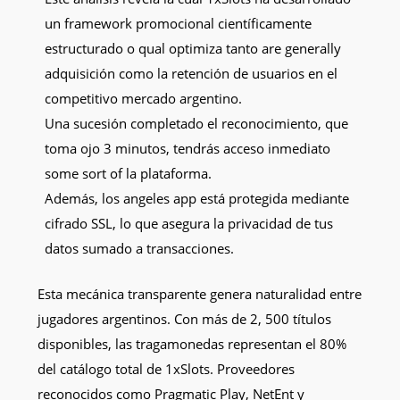
un framework promocional científicamente
estructurado o qual optimiza tanto are generally
adquisición como la retención de usuarios en el
competitivo mercado argentino.
Una sucesión completado el reconocimiento, que
toma ojo 3 minutos, tendrás acceso inmediato
some sort of la plataforma.
Además, los angeles app está protegida mediante
cifrado SSL, lo que asegura la privacidad de tus
datos sumado a transacciones.
Esta mecánica transparente genera naturalidad entre
jugadores argentinos. Con más de 2, 500 títulos
disponibles, las tragamonedas representan el 80%
del catálogo total de 1xSlots. Proveedores
reconocidos como Pragmatic Play, NetEnt y