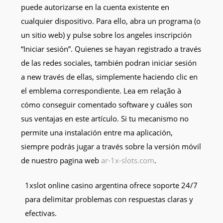
puede autorizarse en la cuenta existente en
cualquier dispositivo. Para ello, abra un programa (o
un sitio web) y pulse sobre los angeles inscripción
“Iniciar sesión”. Quienes se hayan registrado a través
de las redes sociales, también podran iniciar sesión
a new través de ellas, simplemente haciendo clic en
el emblema correspondiente. Lea em relação à
cómo conseguir comentado software y cuáles son
sus ventajas en este artículo. Si tu mecanismo no
permite una instalación entre ma aplicación,
siempre podrás jugar a través sobre la versión móvil
de nuestro pagina web
ar-1x-slots.com
.
1xslot online casino argentina ofrece soporte 24/7
para delimitar problemas con respuestas claras y
efectivas.