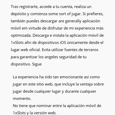
Tras registrarte, accede a tu cuenta, realiza un
depósito y comienza some sort of jugar. Si prefieres,
también puedes descargar are generally aplicación
móvil em virtude de disfrutar de mi experiencia más
optimizada. Descarga e instala la aplicación móvil de
1xSlots afin de dispositivos iOS únicamente desde el
lugar web oficial. Evita utilizar fuentes de terceros
para garantizar los angeles seguridad de tu
dispositivo. Sigue
La experiencia ha sido tan emocionante asi como
jugar en este sitio web, que incluye la ventaja sobre
jugar desde cualquier lugar y durante cualquier
momento.
No tiene que nominar entre la aplicación móvil de
1xSlots y la versión web.