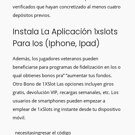
verificados que hayan concretizado al menos cuatro
depósitos previos.
Instala La Aplicación 1xslots
Para Ios (iphone, Ipad)
Además, los jugadores veteranos pueden
beneficiarse para programas de fidelización en los o
qual obtienes bonos pra” “aumentar tus fondos.
Otro Bono de 1XSlot Las opciones incluyen giros
gratis, devolución VIP, recargas semanales, etc. Los
usuarios de smartphones pueden empezar a
emplear de 1xSlots ing instante desde tu dispositivo
móvil.
necesitasingresar el código