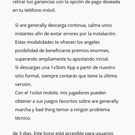
retirar tus ganancias con la opción de pago deseada
en tu teléfono móvil.
Si are generally descarga continúa, calma unos
instantes afin de evitar errores por la instalación.
Estas modalidades te ofrecen los angeles
posibilidad de beneficiarse premios enormes,
superando ampliamente tu apostando inicial.
Si descargas una 1xSlots App a partir de nuestro
sitio formal, siempre contarás que tiene la última
versión.
Con el 1xslot mobile, mis jugadores pueden
obtener a sus juegos favoritos sobre are generally
marcha y bad thing temor a ningún problema
técnico.
de 3 días. Este bono está accesible para usuarios