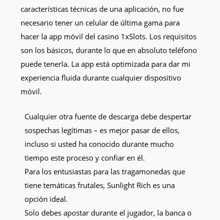
características técnicas de una aplicación, no fue
necesario tener un celular de última gama para
hacer la app móvil del casino 1xSlots. Los requisitos
son los básicos, durante lo que en absoluto teléfono
puede tenerla. La app está optimizada para dar mi
experiencia fluida durante cualquier dispositivo
móvil.
Cualquier otra fuente de descarga debe despertar
sospechas legítimas – es mejor pasar de ellos,
incluso si usted ha conocido durante mucho
tiempo este proceso y confiar en él.
Para los entusiastas para las tragamonedas que
tiene temáticas frutales, Sunlight Rich es una
opción ideal.
Solo debes apostar durante el jugador, la banca o