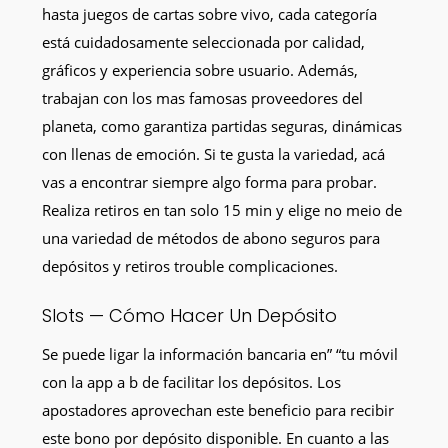
hasta juegos de cartas sobre vivo, cada categoría
está cuidadosamente seleccionada por calidad,
gráficos y experiencia sobre usuario. Además,
trabajan con los mas famosas proveedores del
planeta, como garantiza partidas seguras, dinámicas
con llenas de emoción. Si te gusta la variedad, acá
vas a encontrar siempre algo forma para probar.
Realiza retiros en tan solo 15 min y elige no meio de
una variedad de métodos de abono seguros para
depósitos y retiros trouble complicaciones.
Slots — Cómo Hacer Un Depósito
Se puede ligar la información bancaria en” “tu móvil
con la app a b de facilitar los depósitos. Los
apostadores aprovechan este beneficio para recibir
este bono por depósito disponible. En cuanto a las