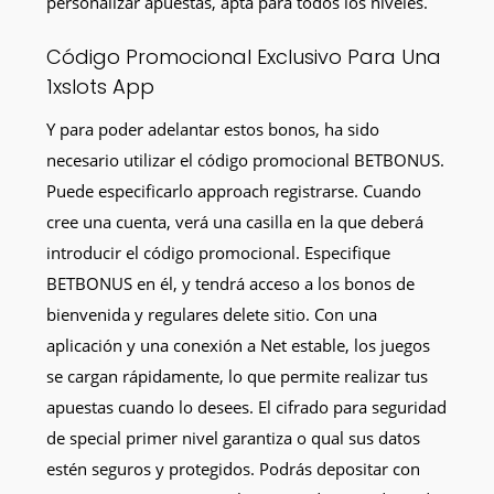
personalizar apuestas, apta para todos los niveles.
Código Promocional Exclusivo Para Una
1xslots App
Y para poder adelantar estos bonos, ha sido
necesario utilizar el código promocional BETBONUS.
Puede especificarlo approach registrarse. Cuando
cree una cuenta, verá una casilla en la que deberá
introducir el código promocional. Especifique
BETBONUS en él, y tendrá acceso a los bonos de
bienvenida y regulares delete sitio. Con una
aplicación y una conexión a Net estable, los juegos
se cargan rápidamente, lo que permite realizar tus
apuestas cuando lo desees. El cifrado para seguridad
de special primer nivel garantiza o qual sus datos
estén seguros y protegidos. Podrás depositar con