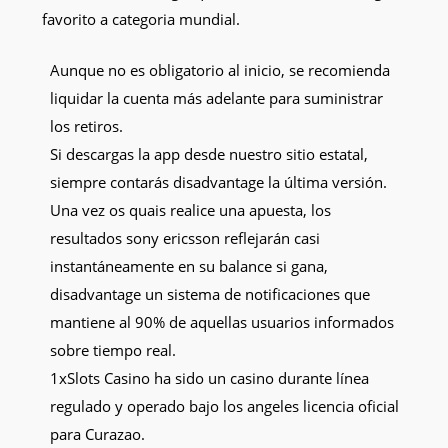
favorito a categoria mundial.
Aunque no es obligatorio al inicio, se recomienda
liquidar la cuenta más adelante para suministrar
los retiros.
Si descargas la app desde nuestro sitio estatal,
siempre contarás disadvantage la última versión.
Una vez os quais realice una apuesta, los
resultados sony ericsson reflejarán casi
instantáneamente en su balance si gana,
disadvantage un sistema de notificaciones que
mantiene al 90% de aquellas usuarios informados
sobre tiempo real.
1xSlots Casino ha sido un casino durante línea
regulado y operado bajo los angeles licencia oficial
para Curazao.