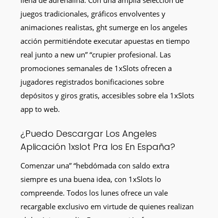
llena de adrenalina. Con una amplia selección de
juegos tradicionales, gráficos envolventes y
animaciones realistas, ght sumerge en los angeles
acción permitiéndote executar apuestas en tiempo
real junto a new un” “crupier profesional. Las
promociones semanales de 1xSlots ofrecen a
jugadores registrados bonificaciones sobre
depósitos y giros gratis, accesibles sobre ela 1xSlots
app to web.
¿puedo Descargar Los Angeles
Aplicación 1xslot Pra Ios En España?
Comenzar una” “hebdómada con saldo extra
siempre es una buena idea, con 1xSlots lo
compreende. Todos los lunes ofrece un vale
recargable exclusivo em virtude de quienes realizan