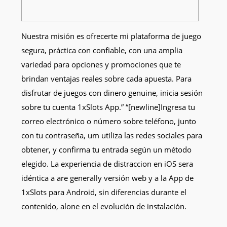
Nuestra misión es ofrecerte mi plataforma de juego
segura, práctica con confiable, con una amplia
variedad para opciones y promociones que te
brindan ventajas reales sobre cada apuesta. Para
disfrutar de juegos con dinero genuine, inicia sesión
sobre tu cuenta 1xSlots App.” “[newline]Ingresa tu
correo electrónico o número sobre teléfono, junto
con tu contraseña, um utiliza las redes sociales para
obtener, y confirma tu entrada según un método
elegido. La experiencia de distraccion en iOS sera
idéntica a are generally versión web y a la App de
1xSlots para Android, sin diferencias durante el
contenido, alone en el evolución de instalación.