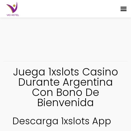
Juega 1xslots Casino
Durante Argentina
Con Bono De
Bienvenida
Descarga 1xslots App