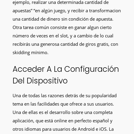
ejemplo, realizar una determinada cantidad de
apuestas” “en algún juego, y recibir a transformacion
una cantidad de dinero sin condición de apuesta.
Otra tarea común consiste en ganar algun cierto
número de veces en el slot, y a cambio de lo cual
recibirás una generosa cantidad de giros gratis, con
skidding mínimo.
Acceder A La Configuración
Del Dispositivo
Una de todas las razones detrás de su popularidad
tema en las facilidades que ofrece a sus usuarios.
Una de ellas es el desarrollo sobre una completa
aplicación, que está online en perfecto español y
otros idiomas para usuarios de Android e iOS. La