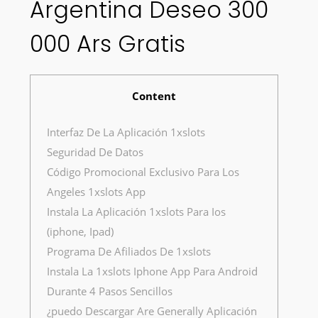
Argentina Deseo 300
000 Ars Gratis
Content
Interfaz De La Aplicación 1xslots
Seguridad De Datos
Código Promocional Exclusivo Para Los
Angeles 1xslots App
Instala La Aplicación 1xslots Para Ios
(iphone, Ipad)
Programa De Afiliados De 1xslots
Instala La 1xslots Iphone App Para Android
Durante 4 Pasos Sencillos
¿puedo Descargar Are Generally Aplicación