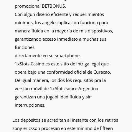
promocional BETBONUS.
Con algun diseño eficiente y requerimientos
mínimos, los angeles aplicación funciona para
manera fluida en la mayoría de mis dispositivos,
garantizando acceso inmediato a muchas sus
funciones.
directamente en su smartphone.
1xSlots Casino es este sitio de intriga legal que
opera bajo una conformidad oficial de Curacao.
De igual manera, los dos los requisitos pra la
versión móvil de 1xSlots sobre Argentina
garantizan una jugabilidad fluida y sin
interrupciones.
Los depósitos se acreditan al instante con los retiros
sony ericsson procesan en este mínimo de fifteen