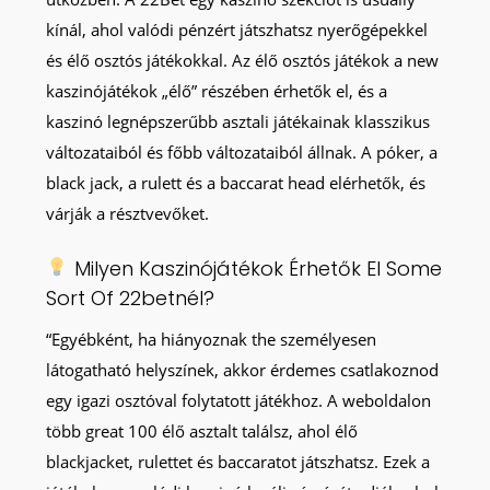
kínál, ahol valódi pénzért játszhatsz nyerőgépekkel
és élő osztós játékokkal. Az élő osztós játékok a new
kaszinójátékok „élő” részében érhetők el, és a
kaszinó legnépszerűbb asztali játékainak klasszikus
változataiból és főbb változataiból állnak. A póker, a
black jack, a rulett és a baccarat head elérhetők, és
várják a résztvevőket.
Milyen Kaszinójátékok Érhetők El Some
Sort Of 22betnél?
“Egyébként, ha hiányoznak the személyesen
látogatható helyszínek, akkor érdemes csatlakoznod
egy igazi osztóval folytatott játékhoz. A weboldalon
több great 100 élő asztalt találsz, ahol élő
blackjacket, rulettet és baccaratot játszhatsz. Ezek a