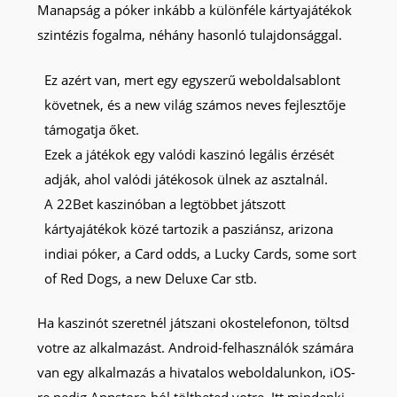
Manapság a póker inkább a különféle kártyajátékok
szintézis fogalma, néhány hasonló tulajdonsággal.
Ez azért van, mert egy egyszerű weboldalsablont
követnek, és a new világ számos neves fejlesztője
támogatja őket.
Ezek a játékok egy valódi kaszinó legális érzését
adják, ahol valódi játékosok ülnek az asztalnál.
A 22Bet kaszinóban a legtöbbet játszott
kártyajátékok közé tartozik a pasziánsz, arizona
indiai póker, a Card odds, a Lucky Cards, some sort
of Red Dogs, a new Deluxe Car stb.
Ha kaszinót szeretnél játszani okostelefonon, töltsd
votre az alkalmazást. Android-felhasználók számára
van egy alkalmazás a hivatalos weboldalunkon, iOS-