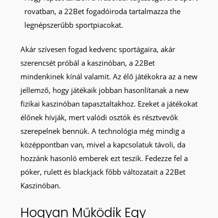
rovatban, a 22Bet fogadóiroda tartalmazza the
legnépszerűbb sportpiacokat.
Akár szívesen fogad kedvenc sportágaira, akár
szerencsét próbál a kaszinóban, a 22Bet
mindenkinek kínál valamit. Az élő játékokra az a new
jellemző, hogy játékaik jobban hasonlítanak a new
fizikai kaszinóban tapasztaltakhoz. Ezeket a játékokat
élőnek hívják, mert valódi osztók és résztvevők
szerepelnek bennük. A technológia még mindig a
középpontban van, mivel a kapcsolatuk távoli, da
hozzánk hasonló emberek ezt teszik. Fedezze fel a
póker, rulett és blackjack főbb változatait a 22Bet
Kaszinóban.
Hogyan Működik Egy