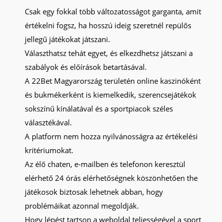
Csak egy fokkal több változatosságot garganta, amit
értékelni fogsz, ha hosszú ideig szeretnél repülős
jellegű játékokat játszani.
Választhatsz tehát egyet, és elkezdhetsz játszani a
szabályok és előírások betartásával.
A 22Bet Magyarország területén online kaszinóként
és bukmékerként is kiemelkedik, szerencsejátékok
sokszínű kínálatával és a sportpiacok széles
választékával.
A platform nem hozza nyilvánosságra az értékelési
kritériumokat.
Az élő chaten, e-mailben és telefonon keresztül
elérhető 24 órás elérhetőségnek köszönhetően the
játékosok biztosak lehetnek abban, hogy
problémáikat azonnal megoldják.
Hogy lépést tartson a weboldal teljességével a sport