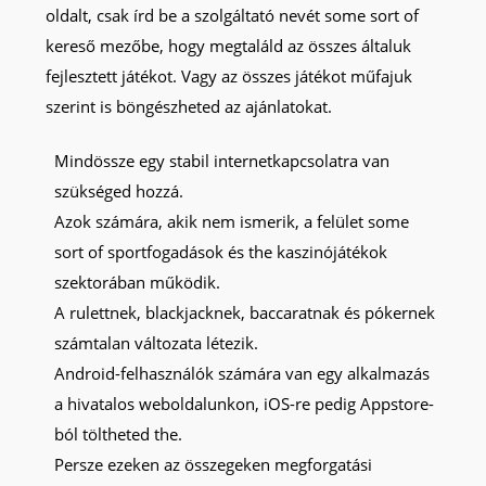
oldalt, csak írd be a szolgáltató nevét some sort of
kereső mezőbe, hogy megtaláld az összes általuk
fejlesztett játékot. Vagy az összes játékot műfajuk
szerint is böngészheted az ajánlatokat.
Mindössze egy stabil internetkapcsolatra van
szükséged hozzá.
Azok számára, akik nem ismerik, a felület some
sort of sportfogadások és the kaszinójátékok
szektorában működik.
A rulettnek, blackjacknek, baccaratnak és pókernek
számtalan változata létezik.
Android-felhasználók számára van egy alkalmazás
a hivatalos weboldalunkon, iOS-re pedig Appstore-
ból töltheted the.
Persze ezeken az összegeken megforgatási