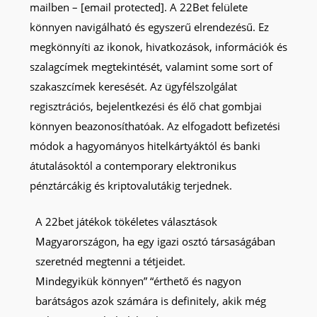
mailben – [email protected]. A 22Bet felülete
könnyen navigálható és egyszerű elrendezésű. Ez
megkönnyíti az ikonok, hivatkozások, információk és
szalagcímek megtekintését, valamint some sort of
szakaszcímek keresését. Az ügyfélszolgálat
regisztrációs, bejelentkezési és élő chat gombjai
könnyen beazonosíthatóak. Az elfogadott befizetési
módok a hagyományos hitelkártyáktól és banki
átutalásoktól a contemporary elektronikus
pénztárcákig és kriptovalutákig terjednek.
A 22bet játékok tökéletes választások
Magyarországon, ha egy igazi osztó társaságában
szeretnéd megtenni a tétjeidet.
Mindegyikük könnyen” “érthető és nagyon
barátságos azok számára is definitely, akik még