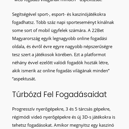
Segítségével sport-, esport- és kaszinójátékokra
fogadhatsz. Több száz napi sporteseményt kínálnak
some sort of mobil ügyfelek számára. A 22Bet
Magyarország egyik legnagyobb online fogadási
oldala, és évről évre egyre nagyobb népszerűségre
tesz szert a játékosok körében. Ezt a platformot
néhány évvel ezelőtt valódi fogadók hozták létre,
akik ismerik az online fogadás világának minden”
“aspektusát.
Túrbózd Fel Fogadásaidat
Progresszív nyerőgépekre, 3 és 5 tárcsás gépekre,
régimódi videó nyerőgépekre és új 3D-s játékokra is
tehetsz fogadásokat. Amikor megnyitsz egy kaszinó