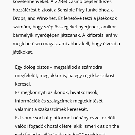
követelményeket. A 22Bet Casino bejelentkezés
hozzáférést biztosít a Sensible Play funkcióhoz, a
Drops, and Wins-hez. Ez lehetővé teszi a játékosok
számára, hogy szép összegeket nyerjenek, amikor
bármelyik nyerőgépen játszanak. A kifizetési arány
meglehetősen magas, ami ahhoz kell, hogy élvezd a
játékokat.
Egy dolog biztos – megtalálod a számodra
megfelelőt, még akkor is, ha egy régi klasszikust
keresel.
Ez megkönnyíti az ikonok, hivatkozások,
információk és szalagcímek megtekintését,
valamint a szakaszcímek keresését.
Ezt some sort of platformot néhány évvel ezelőtt
valódi fogadók hozták létre, akik ismerik az on the
web fogadás világának minden” “aspektusát.