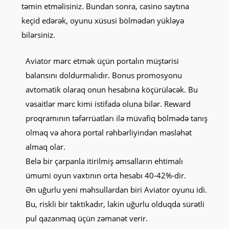
təmin etməlisiniz. Bundan sonra, casino saytına
keçid edərək, oyunu xüsusi bölmədən yükləyə
bilərsiniz.
Aviator mərc etmək üçün portalın müştərisi
balansını doldurmalıdır. Bonus promosyonu
avtomatik olaraq onun hesabına köçürüləcək. Bu
vəsaitlər mərc kimi istifadə oluna bilər. Reward
proqramının təfərrüatları ilə müvafiq bölmədə tanış
olmaq və ahora portal rəhbərliyindən məsləhət
almaq olar.
Belə bir çarpanla itirilmiş əmsalların ehtimalı
ümumi oyun vaxtının orta hesabı 40-42%-dir.
Ən uğurlu yeni məhsullardan biri Aviator oyunu idi.
Bu, riskli bir taktikadır, lakin uğurlu olduqda sürətli
pul qazanmaq üçün zəmanət verir.