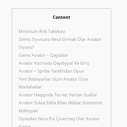
Content
Minimum Risk Taktikası
Demo Oyununa Necə Girmək Olar Aviator
Oyunu?
Game Aviator – Qaydalar
Aviator Kazinoda Qeydiyyat Və Giriş
Aviator – Spribe Tarafından Oyun
Yeni Başlayanlar Üçün Aviator Üzrə
Məsləhətlər
Aviator Haqqında Tez-tez Verilən Suallar
Aviator Sübut Edilə Bilən Ədalət Sisteminin
Mahiyyəti
Oyundan Necə Pul Çıxarmaq Olar Aviator
Game