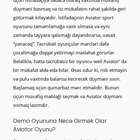
üçün istifadəçiyə sadəcə olaraq vaxtında müvafiq
düyməni basmaq və öz mükafatını rahat şəkildə geri
götürmək kifayətdir. İstifadəçinin Aviator sport
oyununu tamamlamağa vaxtı olmasa və eyni
zamanda təyyarə qalxmağı dayandırarsa, vəsait
“yanacaq”. Təcrübəli oyunçular mərcləri dəfə
çoxaltmağa diqqət yetirməyi məsləhət görürlər.
Beləliklə, hətta təcrübəsiz bir oyuncu weil Aviator’ da
bir mükafat əldə edə bilər. Əsas odur ki, risk etməyin
və pulu vaxtında balansa kecirecek düyməni sıxın.
Başlamaq üçün qumarbaz mərc etməlidir. Bunun
üçün müvafiq məbləği seçmək və Aviator düyməni
sıxmaq lazımdır.
Demo Oyununa Necə Girmək Olar
Aviator Oyunu?