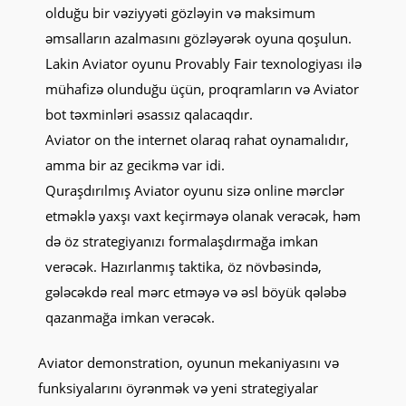
olduğu bir vəziyyəti gözləyin və maksimum
əmsalların azalmasını gözləyərək oyuna qoşulun.
Lakin Aviator oyunu Provably Fair texnologiyası ilə
mühafizə olunduğu üçün, proqramların və Aviator
bot təxminləri əsassız qalacaqdır.
Aviator on the internet olaraq rahat oynamalıdır,
amma bir az gecikmə var idi.
Quraşdırılmış Aviator oyunu sizə online mərclər
etməklə yaxşı vaxt keçirməyə olanak verəcək, həm
də öz strategiyanızı formalaşdırmağa imkan
verəcək. Hazırlanmış taktika, öz növbəsində,
gələcəkdə real mərc etməyə və əsl böyük qələbə
qazanmağa imkan verəcək.
Aviator demonstration, oyunun mekaniyasını və
funksiyalarını öyrənmək və yeni strategiyalar