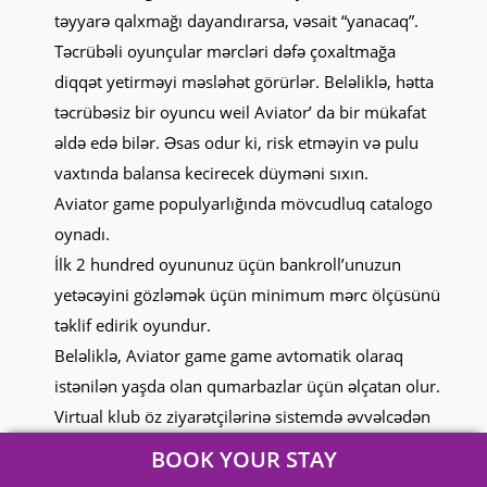
təyyarə qalxmağı dayandırarsa, vəsait “yanacaq”.
Təcrübəli oyunçular mərcləri dəfə çoxaltmağa
diqqət yetirməyi məsləhət görürlər. Beləliklə, hətta
təcrübəsiz bir oyuncu weil Aviator’ da bir mükafat
əldə edə bilər. Əsas odur ki, risk etməyin və pulu
vaxtında balansa kecirecek düyməni sıxın.
Aviator game populyarlığında mövcudluq catalogo
oynadı.
İlk 2 hundred oyununuz üçün bankroll’unuzun
yetəcəyini gözləmək üçün minimum mərc ölçüsünü
təklif edirik oyundur.
Beləliklə, Aviator game game avtomatik olaraq
istənilən yaşda olan qumarbazlar üçün əlçatan olur.
Virtual klub öz ziyarətçilərinə sistemdə əvvəlcədən
qeydiyyatdan keçməyi və yoxlama vasitəsilə
BOOK YOUR STAY
şəxsiyyətlərini təsdiq etməyi təklif edir. Prosedur