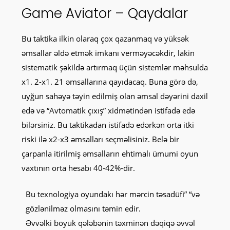
Game Aviator – Qaydalar
Bu taktika ilkin olaraq çox qazanmaq və yüksək
əmsallar əldə etmək imkanı verməyəcəkdir, lakin
sistematik şəkildə artırmaq üçün sistemlər məhsulda
x1. 2-x1. 21 əmsallarına qayıdacaq. Buna görə də,
uyğun sahəyə təyin edilmiş olan əmsal dəyərini daxil
edə və “Avtomatik çıxış” xidmətindən istifadə edə
bilərsiniz. Bu taktikadan istifadə edərkən orta itki
riski ilə x2-x3 əmsalları seçməlisiniz. Belə bir
çarpanla itirilmiş əmsalların ehtimalı ümumi oyun
vaxtının orta hesabı 40-42%-dir.
Bu texnologiya oyundakı hər mərcin təsadüfi” “və
gözlənilməz olmasını təmin edir.
Əvvəlki böyük qələbənin təxminən dəqiqə əvvəl