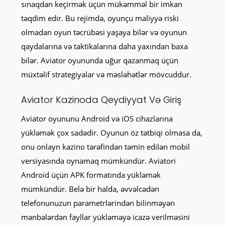
sınaqdan keçirmək üçün mükəmməl bir imkan
təqdim edir. Bu rejimdə, oyunçu maliyyə riski
olmadan oyun təcrübəsi yaşaya bilər və oyunun
qaydalarına və taktikalarına daha yaxından baxa
bilər. Aviator oyununda uğur qazanmaq üçün
müxtəlif strategiyalar və məsləhətlər mövcuddur.
Aviator Kazinoda Qeydiyyat Və Giriş
Aviator oyununu Android və iOS cihazlarına
yükləmək çox sadədir. Oyunun öz tətbiqi olmasa da,
onu onlayn kazino tərəfindən təmin edilən mobil
versiyasında oynamaq mümkündür. Aviatori
Android üçün APK formatında yükləmək
mümkündür. Belə bir halda, əvvəlcədən
telefonunuzun parametrlərindən bilinməyən
mənbələrdən fayllar yükləməyə icazə verilməsini