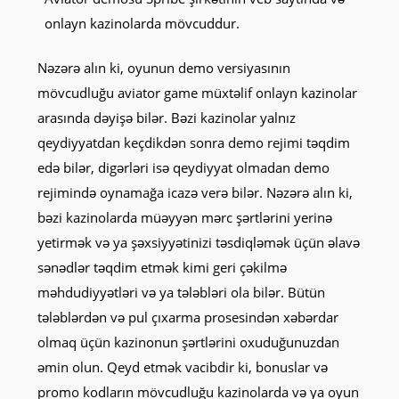
onlayn kazinolarda mövcuddur.
Nəzərə alın ki, oyunun demo versiyasının
mövcudluğu aviator game müxtəlif onlayn kazinolar
arasında dəyişə bilər. Bəzi kazinolar yalnız
qeydiyyatdan keçdikdən sonra demo rejimi təqdim
edə bilər, digərləri isə qeydiyyat olmadan demo
rejimində oynamağa icazə verə bilər. Nəzərə alın ki,
bəzi kazinolarda müəyyən mərc şərtlərini yerinə
yetirmək və ya şəxsiyyətinizi təsdiqləmək üçün əlavə
sənədlər təqdim etmək kimi geri çəkilmə
məhdudiyyətləri və ya tələbləri ola bilər. Bütün
tələblərdən və pul çıxarma prosesindən xəbərdar
olmaq üçün kazinonun şərtlərini oxuduğunuzdan
əmin olun. Qeyd etmək vacibdir ki, bonuslar və
promo kodların mövcudluğu kazinolarda və ya oyun