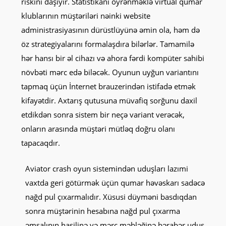
riskini daşıyır. Statistikanı öyrənməklə virtual qumar
klublarının müştəriləri nəinki website
administrasiyasının dürüstlüyünə əmin ola, həm də
öz strategiyalarını formalaşdıra bilərlər. Tamamilə
hər hansı bir əl cihazı və ahora fərdi kompüter sahibi
növbəti mərc edə biləcək. Oyunun uyğun variantını
tapmaq üçün İnternet brauzerindən istifadə etmək
kifayətdir. Axtarış qutusuna müvafiq sorğunu daxil
etdikdən sonra sistem bir neçə variant verəcək,
onların arasında müştəri mütləq doğru olanı
tapacaqdır.
Aviator crash oyun sistemindən uduşları lazımi
vaxtda geri götürmək üçün qumar həvəskarı sadəcə
nağd pul çıxarmalıdır. Xüsusi düyməni basdıqdan
sonra müştərinin hesabına nağd pul çıxarma
əmsalının hasilinə və mərc məbləğinə bərabər uduş