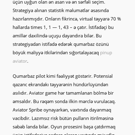
üçün uyğun olan ən asan və ən sərfəli seçim.
Strategiya alınan statistik məlumatlar əsasında
hazırlanmışdır. Onların fikrincə, virtual təyyarə 70 %
hallarda times 1, 1 — 1, 43 – ə çatır. İstifadəçi bu
amillər daxilində uçuşu dayandıra bilər. Bu
strategiyadan istifadə edərək qumarbaz özünü
böyük maliyyə itkilərindən sığortalayacaq
pinup
aviator
.
Qumarbaz pilot kimi fəaliyyət göstərir. Potensial
qazanc ekrandakı təyyarənin hündürlüyündən
asılıdır. Aviator game hər tamamlanan bölmə bir
əmsaldır. Bu rəqəm sonda ilkin mərclə vurulacaq.
Aviator Spribe oynayarkən, vaxtında dayanmaq
vacibdir. Lazımsız risk bütün pulların itirilməsinə
səbəb landa bilər. Oyun prosesini başa çatdırmaq