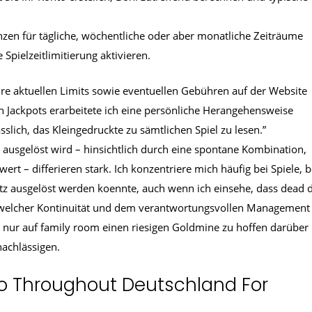
nzen für tägliche, wöchentliche oder aber monatliche Zeiträume
 Spielzeitlimitierung aktivieren.
pire aktuellen Limits sowie eventuellen Gebühren auf der Website
n Jackpots erarbeitete ich eine persönliche Herangehensweise
rlässlich, das Kleingedruckte zu sämtlichen Spiel zu lesen.”
 ausgelöst wird – hinsichtlich durch eine spontane Kombination,
t – differieren stark. Ich konzentriere mich häufig bei Spiele, b
atz ausgelöst werden koennte, auch wenn ich einsehe, dass dead 
in welcher Kontinuität und dem verantwortungsvollen Management
e, nur auf family room einen riesigen Goldmine zu hoffen darüber
nachlässigen.
ino Throughout Deutschland For