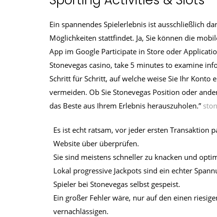
Sporting Activities & Slots
Ein spannendes Spielerlebnis ist ausschließlich 
Möglichkeiten stattfindet. Ja, Sie können die mobi
App im Google Participate in Store oder Application
Stonevegas casino, take 5 minutes to examine inf
Schritt für Schritt, auf welche weise Sie Ihr Konto
vermeiden. Ob Sie Stonevegas Position oder ander
das Beste aus Ihrem Erlebnis herauszuholen.”
sto
Es ist echt ratsam, vor jeder ersten Transaktion
Website über überprüfen.
Sie sind meistens schneller zu knacken und optima
Lokal progressive Jackpots sind ein echter Spann
Spieler bei Stonevegas selbst gespeist.
Ein großer Fehler wäre, nur auf den einen riesige
vernachlässigen.