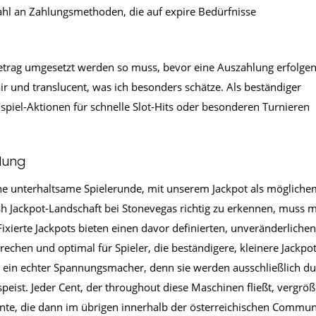
ahl an Zahlungsmethoden, die auf expire Bedürfnisse
betrag umgesetzt werden so muss, bevor eine Auszahlung erfolge
r und translucent, was ich besonders schätze. Als beständiger
ispiel-Aktionen für schnelle Slot-Hits oder besonderen Turnieren
lung
ine unterhaltsame Spielerunde, mit unserem Jackpot als mögliche
h Jackpot-Landschaft bei Stonevegas richtig zu erkennen, muss 
ixierte Jackpots bieten einen davor definierten, unveränderlichen
echen und optimal für Spieler, die beständigere, kleinere Jackpot
nd ein echter Spannungsmacher, denn sie werden ausschließlich d
speist. Jeder Cent, der throughout diese Maschinen fließt, vergröß
nte, die dann im übrigen innerhalb der österreichischen Commun