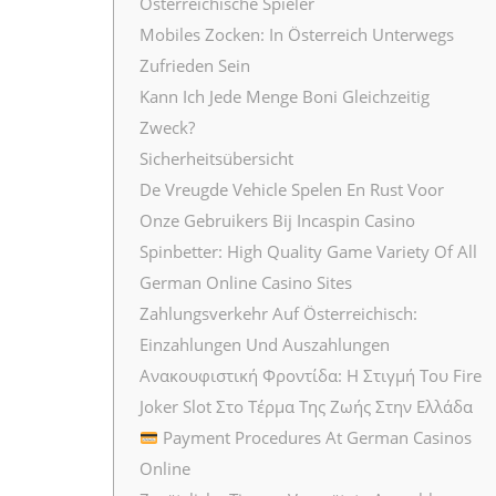
Österreichische Spieler
Mobiles Zocken: In Österreich Unterwegs
Zufrieden Sein
Kann Ich Jede Menge Boni Gleichzeitig
Zweck?
Sicherheitsübersicht
De Vreugde Vehicle Spelen En Rust Voor
Onze Gebruikers Bij Incaspin Casino
Spinbetter: High Quality Game Variety Of All
German Online Casino Sites
Zahlungsverkehr Auf Österreichisch:
Einzahlungen Und Auszahlungen
Ανακουφιστική Φροντίδα: Η Στιγμή Του Fire
Joker Slot Στο Τέρμα Της Ζωής Στην Ελλάδα
Payment Procedures At German Casinos
Online