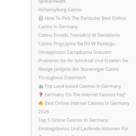
Spielauswahl
Hohensyburg Casino
How To Pick The Particular Best Online
Casino In Germany
Czemu Enredo Transakcji W Gambloria
Casino Przyczynia Się Do W Rozwoju
Umiejętności Zarządzania Graczem
Probieren Sie Ihr Schicksal Und Erzielen Sie
Riesige Jackpots Bei Stonevegas Casino
Throughout Österreich
Top Land-based Casinos In Germany
Germany On The Internet Casinos Faq”
Best Online Internet Casinos In Germany
2026
Top 5 Online Casinos In Germany
Einstiegsbonus Und Laufende Aktionen Für