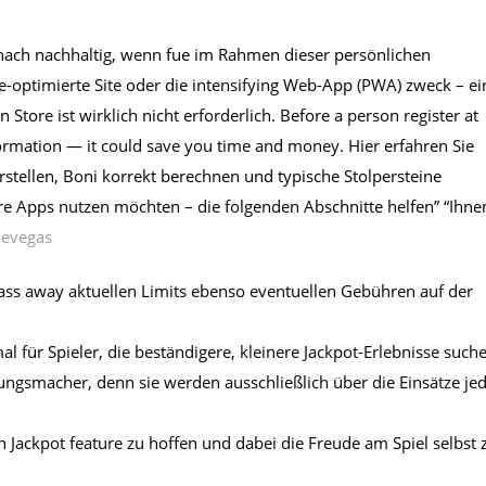
danach nachhaltig, wenn fue im Rahmen dieser persönlichen
le-optimierte Site oder die intensifying Web-App (PWA) zweck – ei
 Store ist wirklich nicht erforderlich. Before a person register at
ormation — it could save you time and money. Hier erfahren Sie
 erstellen, Boni korrekt berechnen und typische Stolpersteine
e Apps nutzen möchten – die folgenden Abschnitte helfen” “Ihne
nevegas
 pass away aktuellen Limits ebenso eventuellen Gebühren auf der
l für Spieler, die beständigere, kleinere Jackpot-Erlebnisse suche
ungsmacher, denn sie werden ausschließlich über die Einsätze je
n Jackpot feature zu hoffen und dabei die Freude am Spiel selbst 